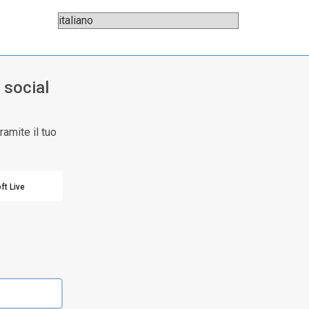
 social
amite il tuo
ft Live