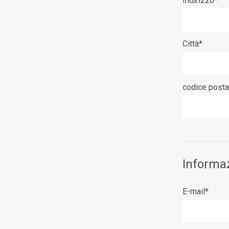
Indirizzo*
Città*
codice posta
Informaz
E-mail*